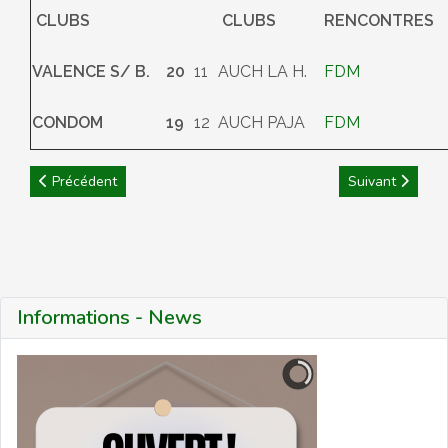
CLUBS
CLUBS
RENCONTRES
VALENCE S/ B.
20
11
AUCH LA H.
FDM
CONDOM
19
12
AUCH PAJA
FDM
Article précédent : 5eme tour coupe du Président
Article suivant
Précédent
Suivant
Informations - News