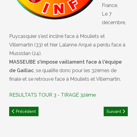
France.
Le 7
décembre,
Puycasquier s'est incliné face à Mouliets et
Villemartin (33) et hier Lalanne Arqué a perdu face à
Mussidan (24).
MASSEUBE s'impose vaillament face à l'équipe
de Gaillac
, se qualifie donc pour les 32èmes de
finale et se retrouve face à Mouliets et Villemartin.
RESULTATS TOUR 3
-
TIRAGE 32ème
Article précédent : CD32 : tirage du 1er tour de la coupe de Fra
Article suivant :
Précédent
Suivant