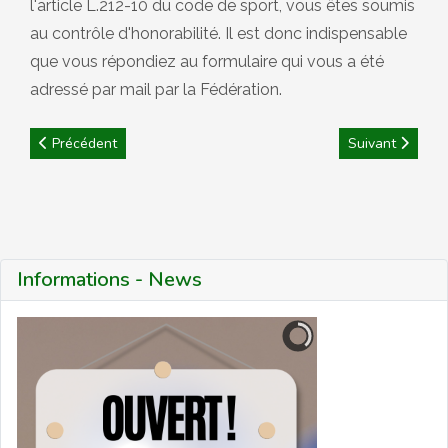
l'article L.212-10 du code de sport, vous êtes soumis
au contrôle d'honorabilité. Il est donc indispensable
que vous répondiez au formulaire qui vous a été
adressé par mail par la Fédération.
Article précédent : CD32 : CDG Triplettes Féminines & Masculins
Article suivant 
Précédent
Suivant
Informations - News