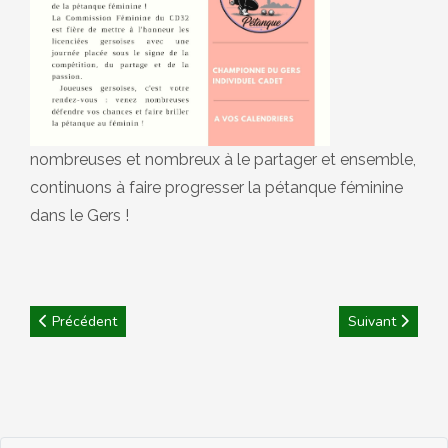
nombreuses et nombreux à le partager et ensemble,
continuons à faire progresser la pétanque féminine
dans le Gers !
Article précédent : FEMININES : Trophée Féminin Gersois
Article suivant 
Précédent
Suivant