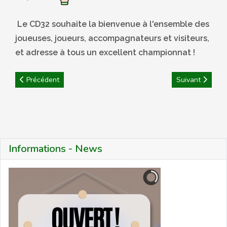
Le CD32 souhaite la bienvenue à l'ensemble des
joueuses, joueurs, accompagnateurs et visiteurs,
et adresse à tous un excellent championnat !
Article précédent : Résultats en direct : Championnats de Régio
Article suivant
Précédent
Suivant
Informations - News