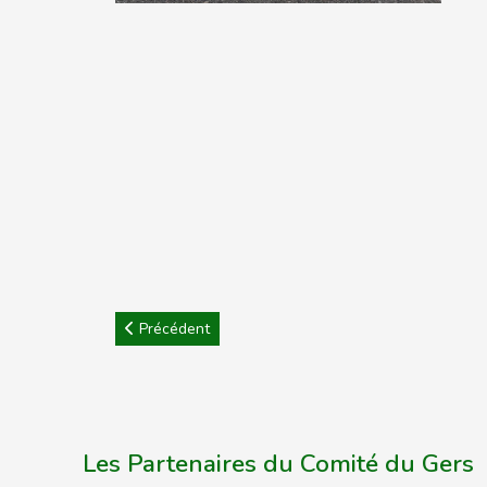
Article précédent : CD32 : Championnat du Gers T
Précédent
Les Partenaires du Comité du Gers