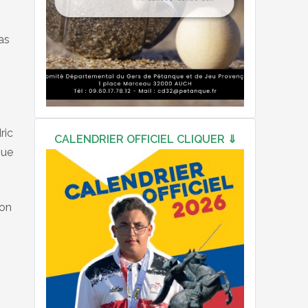
as
ric
CALENDRIER OFFICIEL CLIQUER ⇓
gue
son