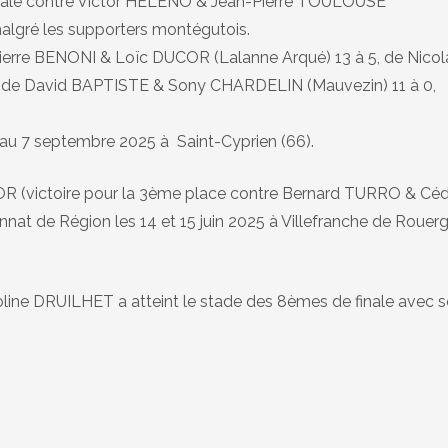
inale contre Victor HELENO & Jean-Pierre TOULOUSE
malgré les supporters montégutois.
Pierre BENONI & Loïc DUCOR (Lalanne Arqué) 13 à 5, de Nicol
de David BAPTISTE & Sony CHARDELIN (Mauvezin) 11 à 0,
 au 7 septembre 2025 à Saint-Cyprien (66).
 (victoire pour la 3ème place contre Bernard TURRO & Céd
nat de Région les 14 et 15 juin 2025 à Villefranche de Rouer
doline DRUILHET a atteint le stade des 8èmes de finale avec 