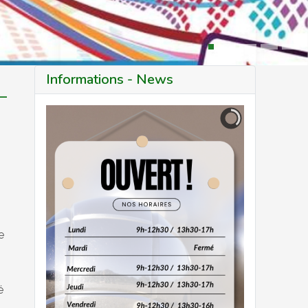
Informations - News
Crédit Photo F.F.P.J.P. Marseille
L
e
é