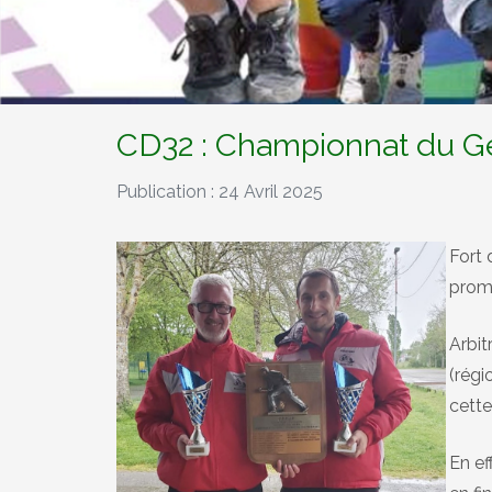
CD32 : Championnat du
Publication : 24 Avril 2025
Fort 
prom
Arbit
(régi
cette
En ef