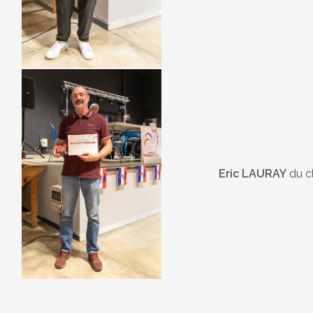
Eric LAURAY
du c