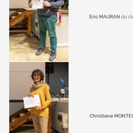
Eric MAURAN
du c
Christiane MONT