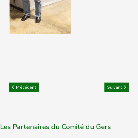
Article précédent : Formation ARBITRE DEPARTEMENTAL
Article suivant 
Précédent
Suivant
Les Partenaires du Comité du Gers