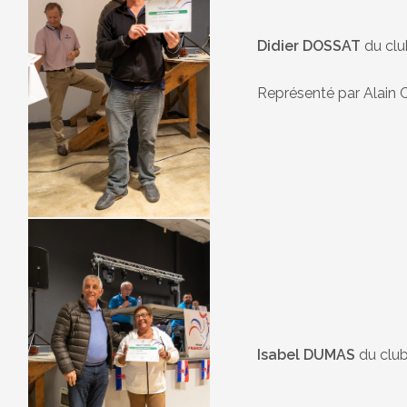
Didier DOSSAT
du cl
Représenté par Alai
Isabel DUMAS
du clu