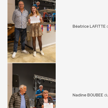
Béatrice LAFITTE
d
Nadine BOUBEE
du