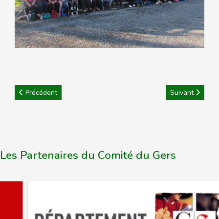
Article précédent : Photos palmarès journée des Féminines
Article suivant
Précédent
Suivant
Les Partenaires du Comité du Gers