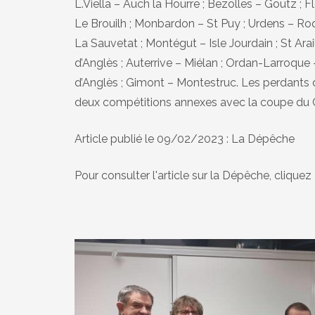
L.Viella – Auch la Hourre ; Bezolles – Goutz ;
Le Brouilh ; Monbardon – St Puy ; Urdens – Roqu
La Sauvetat ; Montégut – Isle Jourdain ; St Ara
d’Anglès ; Auterrive – Miélan ; Ordan-Larroque
d’Anglès ; Gimont – Montestruc. Les perdants 
deux compétitions annexes avec la coupe du 
Article publié le 09/02/2023 : La Dépêche
Pour consulter l'article sur la Dépêche, cliquez