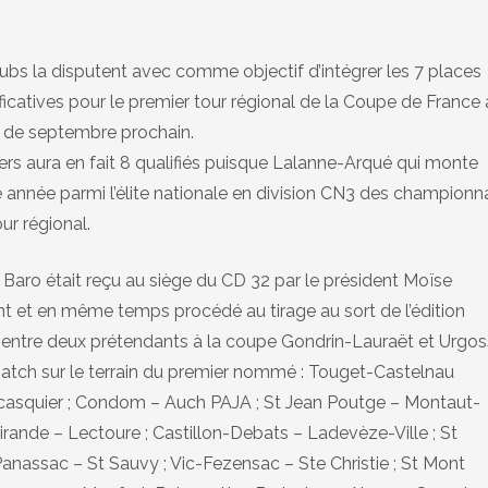
ubs la disputent avec comme objectif d’intégrer les 7 places
ficatives pour le premier tour régional de la Coupe de France
 de septembre prochain.
ers aura en fait 8 qualifiés puisque Lalanne-Arqué qui monte
e année parmi l’élite nationale en division CN3 des championn
our régional.
e Baro était reçu au siège du CD 32 par le président Moïse
t et en même temps procédé au tirage au sort de l’édition
c entre deux prétendants à la coupe Gondrin-Lauraët et Urgo
 match sur le terrain du premier nommé : Touget-Castelnau
uycasquier ; Condom – Auch PAJA ; St Jean Poutge – Montaut-
rande – Lectoure ; Castillon-Debats – Ladevèze-Ville ; St
anassac – St Sauvy ; Vic-Fezensac – Ste Christie ; St Mont