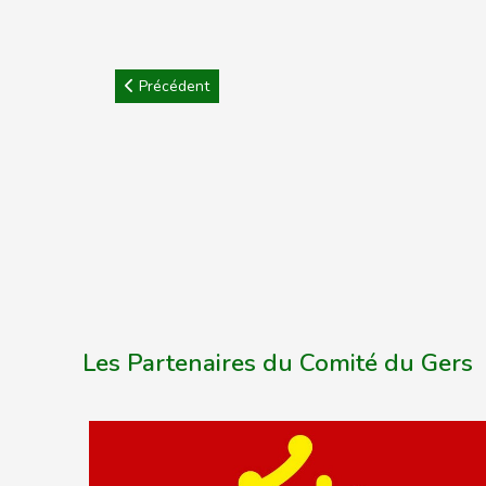
Article précédent : CD32 : Tirage T2 coupe de Fran
Précédent
Les Partenaires du Comité du Gers