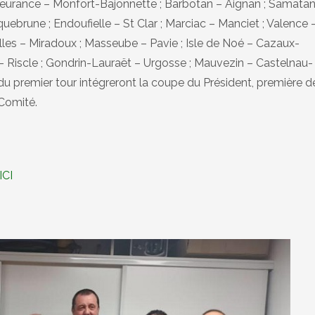
 Fleurance – Monfort-Bajonnette ; Barbotan – Aignan ; Samatan
ebrune ; Endoufielle – St Clar ; Marciac – Manciet ; Valence 
illes – Miradoux ; Masseube – Pavie ; Isle de Noé – Cazaux-
 – Riscle ; Gondrin-Lauraët – Urgosse ; Mauvezin – Castelnau-
du premier tour intégreront la coupe du Président, première d
Comité.
ICI