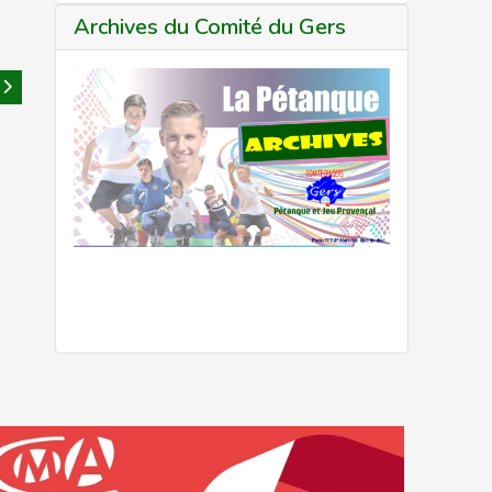
Archives du Comité du Gers
suivant : CD32 : Coupe d'Hiver Jeunes