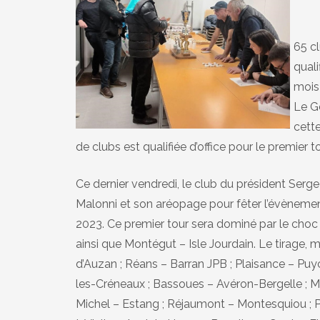
65 cl
quali
mois
Le G
cett
de clubs est qualifiée d’office pour le premier t
Ce dernier vendredi, le club du président Serg
Malonni et son aréopage pour fêter l’évènemen
2023. Ce premier tour sera dominé par le cho
ainsi que Montégut – Isle Jourdain. Le tirage,
d’Auzan ; Réans – Barran JPB ; Plaisance – P
les-Créneaux ; Bassoues – Avéron-Bergelle ; Mi
Michel – Estang ; Réjaumont – Montesquiou ; P