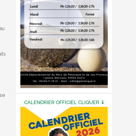
 au
ats
sse
CALENDRIER OFFICIEL CLIQUER ⇓