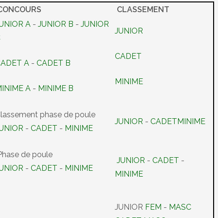
CONCOURS
CLASSEMENT
UNIOR A
-
JUNIOR B
-
JUNIOR
JUNIOR
C
CADET
CADET A
-
CADET B
MINIME
INIME A
-
MINIME B
lassement phase de poule
JUNIOR
-
CADET
MINIME
JUNIOR
-
CADET
-
MINIME
hase de poule
JUNIOR
-
CADET
-
JUNIOR
-
CADET
-
MINIME
MINIME
JUNIOR
FEM
-
MASC