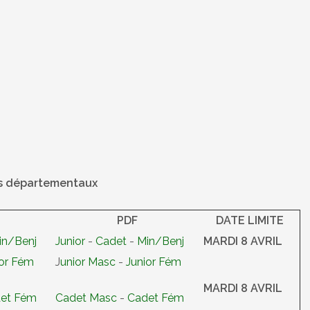
ts départementaux
PDF
DATE LIMITE
in/Benj
Junior
-
Cadet
-
Min/Benj
MARDI 8 AVRIL
ior Fém
J
unior Masc
-
Junior Fém
MARDI 8 AVRIL
et Fém
Cadet Masc
-
Cadet Fém