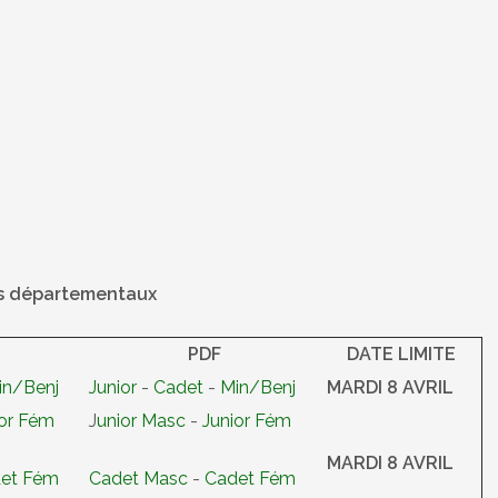
ts départementaux
PDF
DATE LIMITE
in/Benj
Junior
-
Cadet
-
Min/Benj
MARDI 8 AVRIL
ior Fém
J
unior Masc
-
Junior Fém
MARDI 8 AVRIL
et Fém
Cadet Masc
-
Cadet Fém