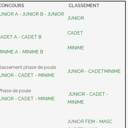
CONCOURS
CLASSEMENT
UNIOR A
-
JUNIOR B
-
JUNIOR
JUNIOR
C
CADET
CADET A
-
CADET B
MINIME
INIME A
-
MINIME B
lassement phase de poule
JUNIOR
-
CADET
MINIME
JUNIOR
-
CADET
-
MINIME
hase de poule
JUNIOR
-
CADET
-
JUNIOR
-
CADET
-
MINIME
MINIME
JUNIOR
FEM
-
MASC