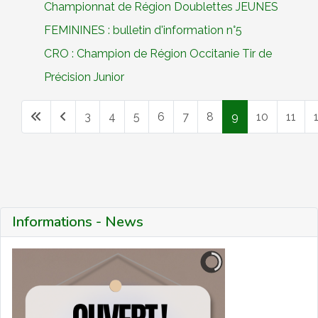
Championnat de Région Doublettes JEUNES
FEMININES : bulletin d'information n°5
CRO : Champion de Région Occitanie Tir de
Précision Junior
3
4
5
6
7
8
9
10
11
Page 9 sur 12
Informations - News