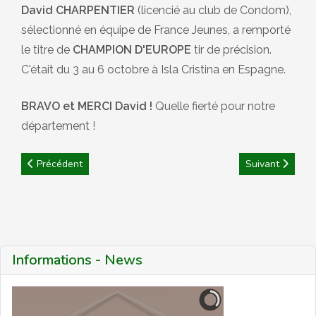
David CHARPENTIER
(licencié au club de Condom),
sélectionné en équipe de France Jeunes, a remporté
le titre de
CHAMPION D'EUROPE
tir de précision.
C'était du 3 au 6 octobre à Isla Cristina en Espagne.
BRAVO et MERCI David !
Quelle fierté pour notre
département !
Article précédent : CD32 : Journée des Féminines
Article suivant
Précédent
Suivant
Informations - News