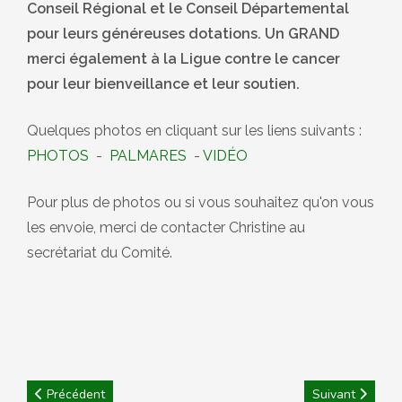
Conseil Régional et le Conseil Départemental
pour leurs généreuses dotations. Un GRAND
merci également à la Ligue contre le cancer
pour leur bienveillance et leur soutien.
Quelques photos en cliquant sur les liens suivants :
PHOTOS
-
PALMARES
-
VIDÉO
Pour plus de photos ou si vous souhaitez qu'on vous
les envoie, merci de contacter Christine au
secrétariat du Comité.
Article précédent : Photos journée des Féminines 2024
Article suivant :
Précédent
Suivant