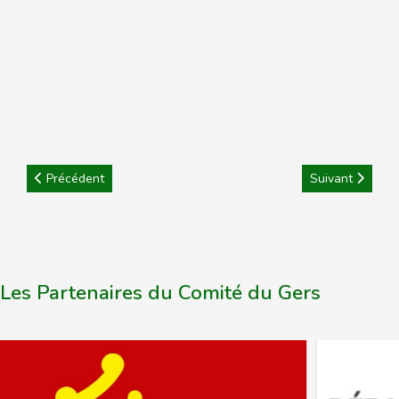
Article précédent : Championnat de France JEUNES : le Comité d
Article suivant
Précédent
Suivant
Les Partenaires du Comité du Gers