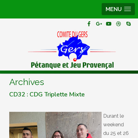
MENU
Archives
CD32 : CDG Triplette Mixte
Durant le
weekend
du 25 et 26